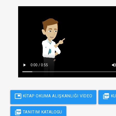
picture_in_picture
picture_as_pdf
KİTAP OKUMA ALIŞKANLIĞI VİDEO
KU
picture_as_pdf
TANITIM KATALOGU